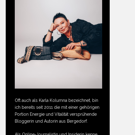
Oft auch als Karla Kolumna bezeichnet, bin
ich bereits seit 2011 die mit einer gehörigen
Portion Energie und Vitalität versprühende
Bloggerin und Autorin aus Bergedorf.
Als Online-Journalistin und Insiderin kenne