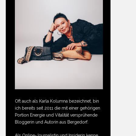
Oft auch als Karla Kolumna bezeichnet, bin
ich bereits seit 2011 die mit einer gehörigen
Portion Energie und Vitalität versprühende
Bloggerin und Autorin aus Bergedorf.
Als Online-Journalistin und Insiderin kenne