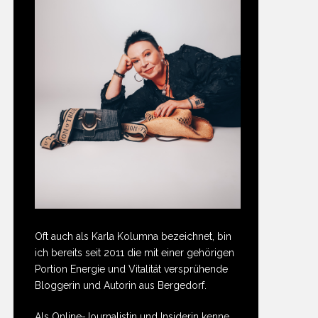
Oft auch als Karla Kolumna bezeichnet, bin
ich bereits seit 2011 die mit einer gehörigen
Portion Energie und Vitalität versprühende
Bloggerin und Autorin aus Bergedorf.
Als Online-Journalistin und Insiderin kenne