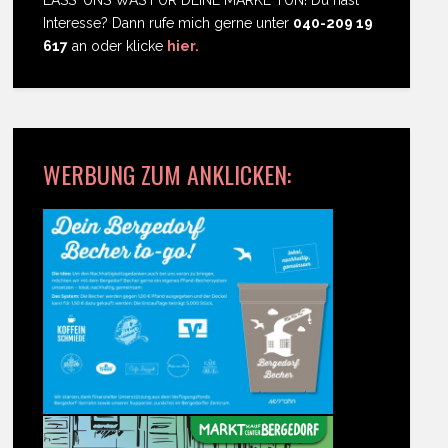
LASS' UNS WAS FÜR DEINE MARKE TUN! Du hast
Interesse? Dann rufe mich gerne unter
040-209 19
617
an oder klicke
hier.
WERBUNG ZUM ANKLICKEN: