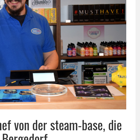
hef von der steam-base, die
 Bergedorf.