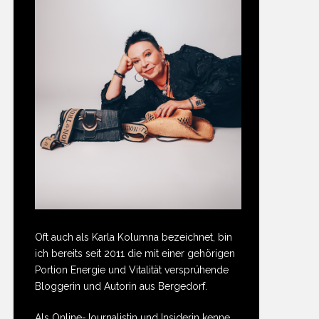
Oft auch als Karla Kolumna bezeichnet, bin
ich bereits seit 2011 die mit einer gehörigen
Portion Energie und Vitalität versprühende
Bloggerin und Autorin aus Bergedorf.
Als Online-Journalistin und Insiderin kenne