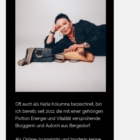
Oft auch als Karla Kolumna bezeichnet, bin
ich bereits seit 2011 die mit einer gehörigen
Portion Energie und Vitalität versprühende
Bloggerin und Autorin aus Bergedorf.
Als Online-Journalistin und Insiderin kenne