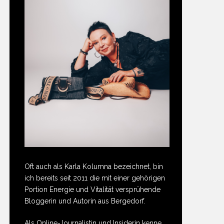
Oft auch als Karla Kolumna bezeichnet, bin
ich bereits seit 2011 die mit einer gehörigen
Portion Energie und Vitalität versprühende
Bloggerin und Autorin aus Bergedorf.
Als Online-Journalistin und Insiderin kenne