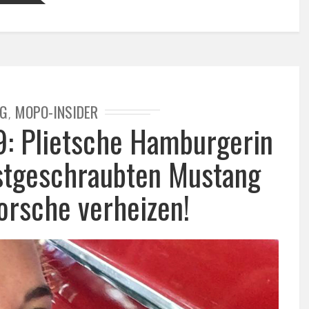
G
MOPO-INSIDER
,
: Plietsche Hamburgerin
bstgeschraubten Mustang
orsche verheizen!