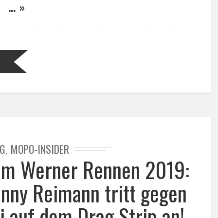
… »
G
MOPO-INSIDER
,
eim Werner Rennen 2019:
nny Reimann tritt gegen
i auf dem Drag Strip an!