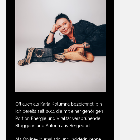
Oft auch als Karla Kolumna bezeichnet, bin
ich bereits seit 2011 die mit einer gehörigen
Portion Energie und Vitalität versprühende
Bloggerin und Autorin aus Bergedorf.
Als Online-Journalistin und Insiderin kenne