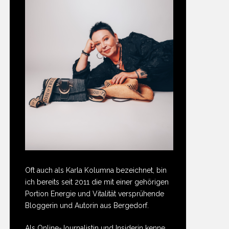
Oft auch als Karla Kolumna bezeichnet, bin
ich bereits seit 2011 die mit einer gehörigen
Portion Energie und Vitalität versprühende
Bloggerin und Autorin aus Bergedorf.
Als Online-Journalistin und Insiderin kenne