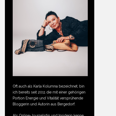
Oft auch als Karla Kolumna bezeichnet, bin
ich bereits seit 2011 die mit einer gehörigen
Portion Energie und Vitalität versprühende
Bloggerin und Autorin aus Bergedorf.
Als Online-Journalistin und Insiderin kenne