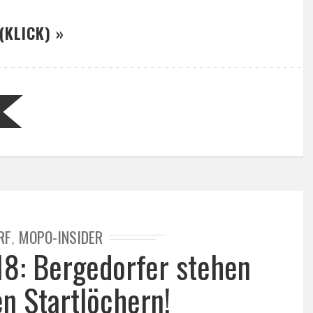
(KLICK) »
RF
MOPO-INSIDER
,
8: Bergedorfer stehen
en Startlöchern!