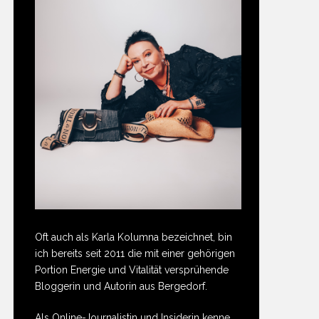
Oft auch als Karla Kolumna bezeichnet, bin
ich bereits seit 2011 die mit einer gehörigen
Portion Energie und Vitalität versprühende
Bloggerin und Autorin aus Bergedorf.
Als Online-Journalistin und Insiderin kenne