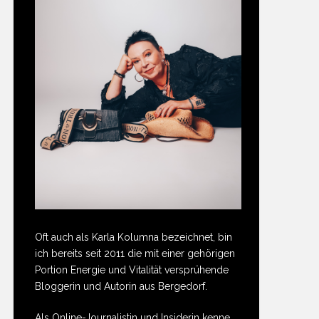
Oft auch als Karla Kolumna bezeichnet, bin
ich bereits seit 2011 die mit einer gehörigen
Portion Energie und Vitalität versprühende
Bloggerin und Autorin aus Bergedorf.
Als Online-Journalistin und Insiderin kenne