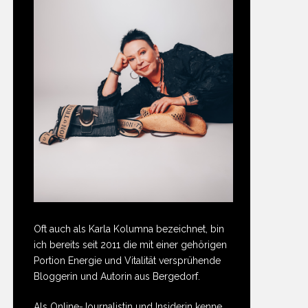
Oft auch als Karla Kolumna bezeichnet, bin
ich bereits seit 2011 die mit einer gehörigen
Portion Energie und Vitalität versprühende
Bloggerin und Autorin aus Bergedorf.
Als Online-Journalistin und Insiderin kenne