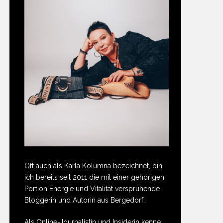
Oft auch als Karla Kolumna bezeichnet, bin
ich bereits seit 2011 die mit einer gehörigen
Portion Energie und Vitalität versprühende
Bloggerin und Autorin aus Bergedorf.
Als Online-Journalistin und Insiderin kenne