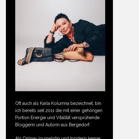
Oft auch als Karla Kolumna bezeichnet, bin
ich bereits seit 2011 die mit einer gehörigen
Portion Energie und Vitalität versprühende
Bloggerin und Autorin aus Bergedorf.
Als Online-Journalistin und Insiderin kenne