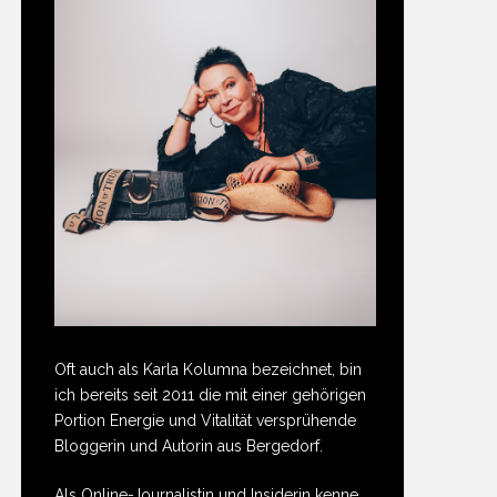
Oft auch als Karla Kolumna bezeichnet, bin
ich bereits seit 2011 die mit einer gehörigen
Portion Energie und Vitalität versprühende
Bloggerin und Autorin aus Bergedorf.
Als Online-Journalistin und Insiderin kenne