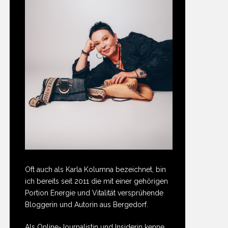
Oft auch als Karla Kolumna bezeichnet, bin
ich bereits seit 2011 die mit einer gehörigen
Portion Energie und Vitalität versprühende
Bloggerin und Autorin aus Bergedorf.
Als Online-Journalistin und Insiderin kenne