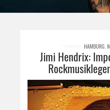
HAMBURG
M
,
Jimi Hendrix: Im
Rockmusiklegen