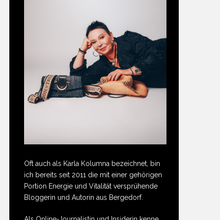
Oft auch als Karla Kolumna bezeichnet, bin
ich bereits seit 2011 die mit einer gehörigen
Portion Energie und Vitalität versprühende
Bloggerin und Autorin aus Bergedorf.
Als Online-Journalistin und Insiderin kenne