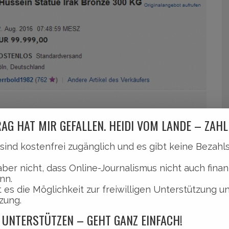
AG HAT MIR GEFALLEN. HEIDI VOM LANDE – ZAHL
ar seit heute, 12. Aug. 2016, 07:48:59 MESZ, wie
l sind kostenfrei zugänglich und es gibt keine Bezah
bild.de
könnt ihr den gesamten Beitrag lesen
aber nicht, dass Online-Journalismus nicht auch finan
nn.
 es die Möglichkeit zur freiwilligen Unterstützung u
zung.
e Heidi vom Lande (Screenshot aus Ebay)
 UNTERSTÜTZEN – GEHT GANZ EINFACH!