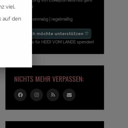
z viel.
so einfach:
k auf den
freiwillig | einmalig | regelmäßig
♡ Ja, ich möchte unterstützen ♡
Ab 1,- Euro für HEIDI VOM LANDE spenden!
NICHTS MEHR VERPASSEN: