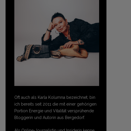
Oft auch als Karla Kolumna bezeichnet, bin
ich bereits seit 2011 die mit einer gehörigen
Portion Energie und Vitalität versprühende
Bloggerin und Autorin aus Bergedorf.
Als Online-Journalistin und Insiderin kenne