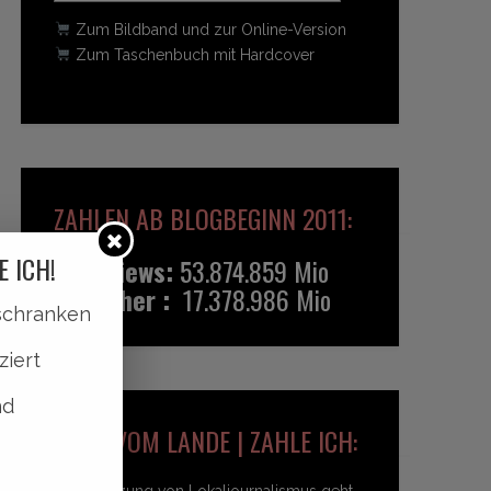
Zum Bildband und zur Online-Version
Zum Taschenbuch mit Hardcover
ZAHLEN AB BLOGBEGINN 2011:
E ICH!
Pageviews:
53.874.859 Mio
Besucher :
17.378.986 Mio
lschranken
ziert
nd
HEIDI VOM LANDE | ZAHLE ICH:
Unterstützung von Lokaljournalismus geht