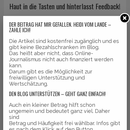
Haut in die Tasten und hinterlasst Feedback!
DER BEITRAG HAT MIR GEFALLEN. HEIDI VOM LANDE –
ZAHLE ICH!
Die Artikel sind kostenfrei zugänglich und es
KOMMENTIEREN
gibt keine Bezahlschranken im Blog.
Das heißt aber nicht, dass Online-
Journalismus nicht auch finanziert werden
kann.
Darum gibt es die Möglichkeit zur
freiwilligen Unterstützung und
Wertschätzung.
DEN BLOG UNTERSTÜTZEN – GEHT GANZ EINFACH!
Auch ein kleiner Betrag hilft schon
Name
ungemein und bedeutet ganz viel. Daher
(Plichtfeld)
sind
Betrag und Häufigkeit frei wählbar. Infos gibt
es nach dem Klick auf den Button.