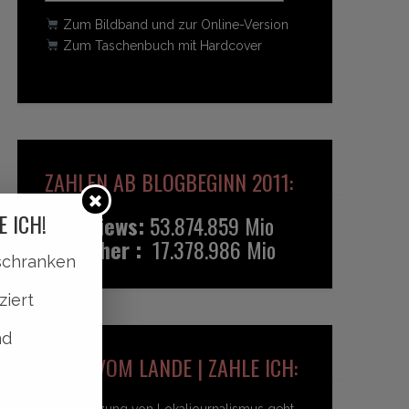
Zum Bildband und zur Online-Version
Zum Taschenbuch mit Hardcover
ZAHLEN AB BLOGBEGINN 2011:
E ICH!
Pageviews:
53.874.859 Mio
Besucher :
17.378.986 Mio
lschranken
ziert
nd
HEIDI VOM LANDE | ZAHLE ICH:
Unterstützung von Lokaljournalismus geht