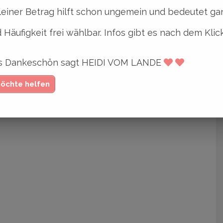
leiner Betrag hilft schon ungemein und bedeutet gan
 Häufigkeit frei wählbar. Infos gibt es nach dem Klic
,
,
,
Flyer
Köln
Online-Druckerei
Werbung
ges Dankeschön sagt HEIDI VOM LANDE
möchte helfen