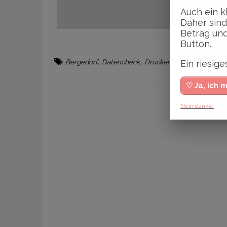
Auch ein k
Daher sind
Betrag und
Button.
,
,
,
,
Bergedorf
Datencheck
Druckerei
Druckqualität
Ein riesi
♡ Ja, ich 
Nein danke.