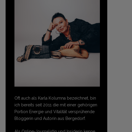
Oft auch als Karla Kolumna bezeichnet, bin
ich bereits seit 2011 die mit einer gehörigen
Portion Energie und Vitalität versprühende
Bloggerin und Autorin aus Bergedorf.
Als Online-Journalistin und Insiderin kenne