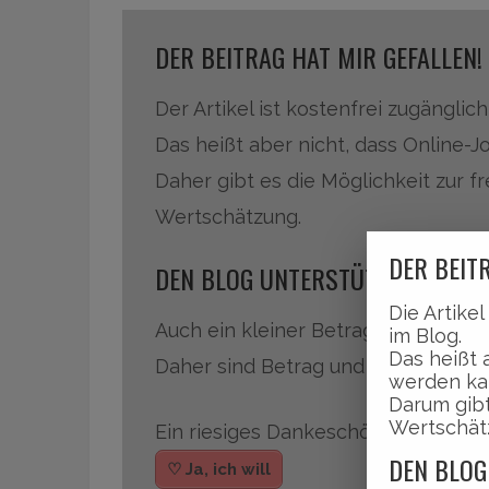
DER BEITRAG HAT MIR GEFALLEN!
Der Artikel ist kostenfrei zugänglich
Das heißt aber nicht, dass Online-J
Daher gibt es die Möglichkeit zur f
Wertschätzung.
DER BEITR
DEN BLOG UNTERSTÜTZEN – GEHT
Die Artike
Auch ein kleiner Betrag hilft schon
im Blog.
Das heißt 
Daher sind Betrag und Häufigkeit be
werden ka
Darum gibt
Wertschät
Ein riesiges Dankeschön sagt HEI
DEN BLOG
♡ Ja, ich will