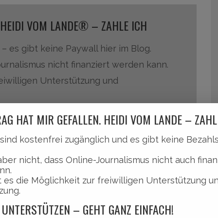
 HEIDI VOM LANDE® – ZAHLE ICH
 – es gibt keine Paywall hier im Blog.
ournalismus nicht finanziert werden kann.
reiwilligen Unterstützung und
AG HAT MIR GEFALLEN. HEIDI VOM LANDE – ZAHL
 GANZ EINFACH ÜBER PAYPAL
l sind kostenfrei zugänglich und es gibt keine Bezah
 ungemein und bedeutet ganz viel.
aber nicht, dass Online-Journalismus nicht auch finan
i Paypal frei wählbar.
nn.
 es die Möglichkeit zur freiwilligen Unterstützung u
zung.
DI VOM LANDE
 UNTERSTÜTZEN – GEHT GANZ EINFACH!