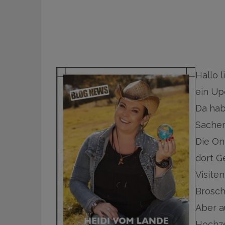
Hallo l
ein Up
Da hab
Sachen
Die On
dort G
Visite
Brosch
Aber a
Hochze