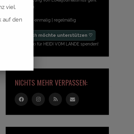
z viel.
so einfach:
k auf den
freiwillig | einmalig | regelmäßig
♡ Ja, ich möchte unterstützen ♡
Ab 1,- Euro für HEIDI VOM LANDE spenden!
NICHTS MEHR VERPASSEN: