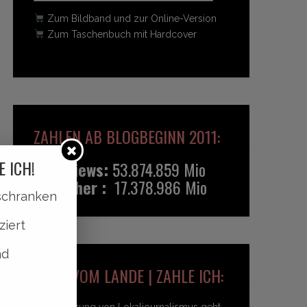
Zum Bildband und zur Online-Version
Zum Taschenbuch mit Hardcover
ZAHLEN AB BLOGBEGINN 2011:
E ICH!
Pageviews:
53.874.859 Mio
Besucher :
17.378.986 Mio
lschranken
ziert
nd
HEIDI VOM LANDE | ZAHLE ICH:
Unterstützung von Lokaljournalismus geht