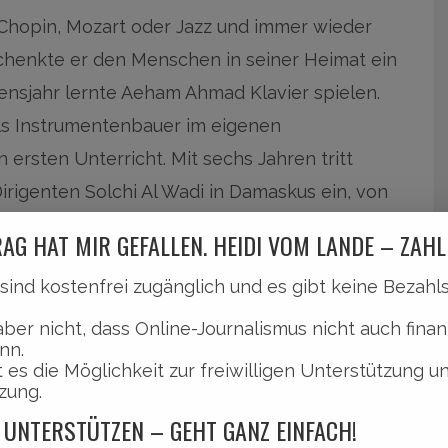
Chopin, Mozart oder Jazz und immer wieder
chenkte er den Menschen in seiner Heimat ein
ensjahr lernte Aeham Ahmad Klavier spielen.
als Instrumentenbauer im eigenen
ersten Unterricht. Mit sechs Jahren tritt
rigenten Solchi Al Wadi in Damaskus ein, von
rium bei Professor Vladimir Sarezki.
AG HAT MIR GEFALLEN. HEIDI VOM LANDE – ZAHL
Fakultät
l sind kostenfrei zugänglich und es gibt keine Bezah
aber nicht, dass Online-Journalismus nicht auch finan
 der musikalischen Fakultät der Al Baath
nn.
stinensischer Flüchtling keinen syrischen Pass
 es die Möglichkeit zur freiwilligen Unterstützung u
zung.
kauer Tschaikowsky-Konservatorium zu
 UNTERSTÜTZEN – GEHT GANZ EINFACH!
die klassische Musik eine Sünde ist, vor seinen