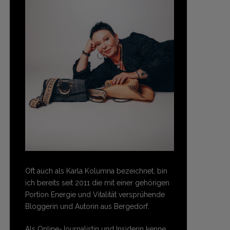
Oft auch als Karla Kolumna bezeichnet, bin
ich bereits seit 2011 die mit einer gehörigen
Portion Energie und Vitalität versprühende
Bloggerin und Autorin aus Bergedorf.
Als Online-Journalistin und Insiderin kenne