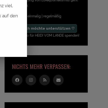
z viel.
so einfach:
k auf den
freiwillig | einmalig | regelmäßig
♡ Ja, ich möchte unterstützen ♡
Ab 1,- Euro für HEIDI VOM LANDE spenden!
NICHTS MEHR VERPASSEN: