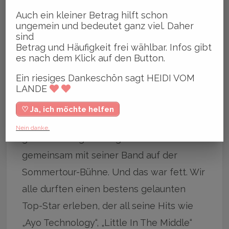
Auch ein kleiner Betrag hilft schon
ungemein und bedeutet ganz viel. Daher
Live-Acts
sind
Betrag und Häufigkeit frei wählbar. Infos gibt
Im Anschluss begeisterte Michy Reincke
es nach dem Klick auf den Button.
mit einer Mischung aus neuen Songs und
Ein riesiges Dankeschön sagt HEIDI VOM
Klassikern wie „Taxi nach Paris“ und
LANDE
„Nächte übers Eis“ das Publikum. Ab 22.00
♡ Ja, ich möchte helfen
Uhr stand dann der international
Nein danke.
gefeierte Singer/Songwriter Milow
gemeinsam mit seiner Band auf der
Sommertour-Bühne. Und das war fett. Wir
alle durften einen bestens gelaunten
Top-Star erleben, der all seine Hits wie
„Ayo Technology“, „Little In The Middle“