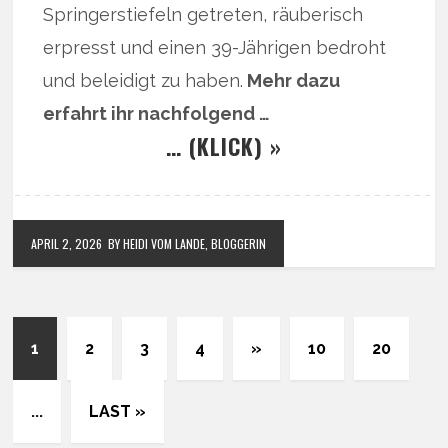
Springerstiefeln getreten, räuberisch
erpresst und einen 39-Jährigen bedroht
und beleidigt zu haben.
Mehr dazu
erfahrt ihr nachfolgend …
… (KLICK) »
APRIL 2, 2026
BY HEIDI VOM LANDE, BLOGGERIN
1
2
3
4
»
10
20
...
LAST »