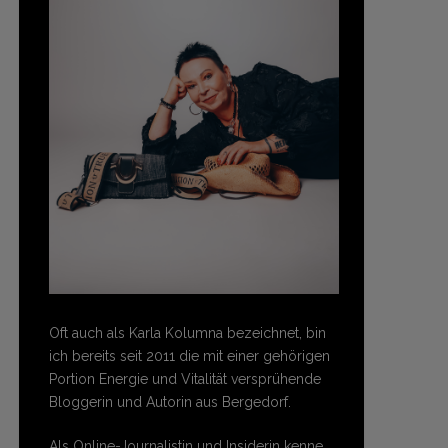
Oft auch als Karla Kolumna bezeichnet, bin
ich bereits seit 2011 die mit einer gehörigen
Portion Energie und Vitalität versprühende
Bloggerin und Autorin aus Bergedorf.
Als Online-Journalistin und Insiderin kenne