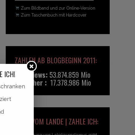
Zum Bildband und zur Online-Version
Zum Taschenbuch mit Hardcover
ZAHLEN AB BLOGBEGINN 2011:
E ICH!
Pageviews:
53.874.859 Mio
Besucher :
17.378.986 Mio
lschranken
ziert
nd
HEIDI VOM LANDE | ZAHLE ICH:
Unterstützung von Lokaljournalismus geht