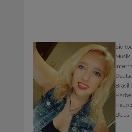
Sie to
Musik 
intern
Deutsc
Brasil
Harbe
Haupts
Blues-