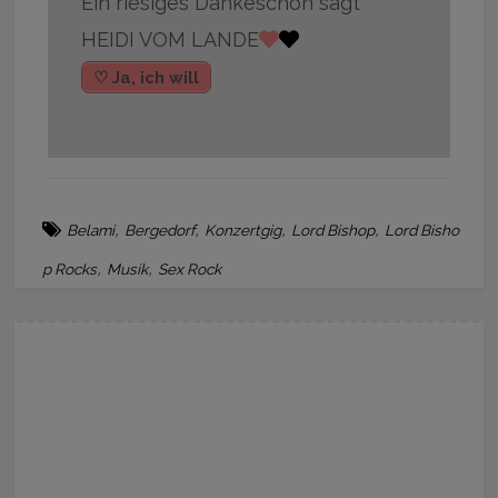
Ein riesiges Dankeschön sagt
HEIDI VOM LANDE
♡ Ja, ich will
,
,
,
,
Belami
Bergedorf
Konzertgig
Lord Bishop
Lord Bisho
,
,
p Rocks
Musik
Sex Rock