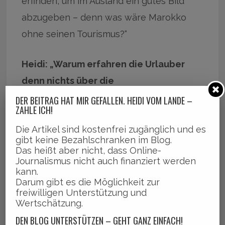
erfinden, um im Ausland ein gutes Bild
abzugeben – denn was wäre Marokko
ohne seinen Tourismus?“
Heidi: „Warum erfahren die Urlauber
denn nichts über die
Menschenrechtslage?“
DER BEITRAG HAT MIR GEFALLEN. HEIDI VOM LANDE –
ZAHLE ICH!
Uli:
„Die Reiseführer schweigen meistens
Die Artikel sind kostenfrei zugänglich und es
gibt keine Bezahlschranken im Blog.
über die Probleme im Lande, weil sie den
Das heißt aber nicht, dass Online-
Touristen nicht den Urlaub verderben
Journalismus nicht auch finanziert werden
kann.
und ihre Lizenz nicht verlieren wollen.
Darum gibt es die Möglichkeit zur
freiwilligen Unterstützung und
Nur wenn einige mal ganz genau
Wertschätzung.
nachfragen, dann erzählen sie, was in
DEN BLOG UNTERSTÜTZEN – GEHT GANZ EINFACH!