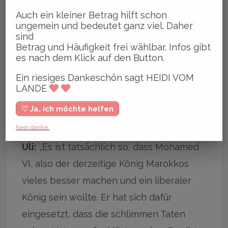
Marokko wirklich los ist.“
Auch ein kleiner Betrag hilft schon
ungemein und bedeutet ganz viel. Daher
Heidi: „Es war doch früher auch noch
sind
Betrag und Häufigkeit frei wählbar. Infos gibt
schlimmer in Marokko, ich erinnere mich
es nach dem Klick auf den Button.
da an den Namen Hassan II, dem Vater
Ein riesiges Dankeschön sagt HEIDI VOM
des derzeitigen Königs Mohamed VI. Ich
LANDE
dachte die Lage hätte sich etwas
♡ Ja, ich möchte helfen
verbessert. Irre ich da?“
Nein danke.
Uli:
„Es ist tatsächlich so, dass Mohamed
VI, also der derzeitige König Marokkos
vieles besser machen und ein liberaler
König sein wollte. Er hat sich dafür
eingesetzt, dass die schlimmen Taten