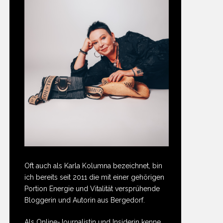
Oft auch als Karla Kolumna bezeichnet, bin
ich bereits seit 2011 die mit einer gehörigen
Portion Energie und Vitalität versprühende
Bloggerin und Autorin aus Bergedorf.
Als Online-Journalistin und Insiderin kenne