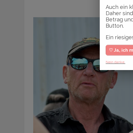
Auch ein k
Daher sind
Betrag und
Button.
Ein riesi
♡ Ja, ich 
Nein danke.