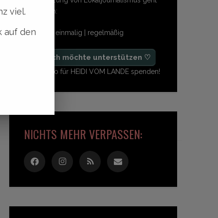
z viel.
so einfach:
k auf den
freiwillig | einmalig | regelmäßig
♡ Ja, ich möchte unterstützen ♡
Ab 1,- Euro für HEIDI VOM LANDE spenden!
NICHTS MEHR VERPASSEN: