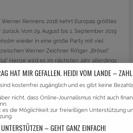
s Werner Rennens 2018 kehrt Europas größtes
zurück. Vom 29. August bis 1. September 2019
nholm wieder in eine große Party mit viel
 zwischen Werner-Zeichner Rötger „Brösel“
i“ Henze wird es im nächsten Jahr allerdings
eglückt ist.
AG HAT MIR GEFALLEN. HEIDI VOM LANDE – ZAHL
l sind kostenfrei zugänglich und es gibt keine Bezah
ehrten Blitzbucher- Kaaten startet ab 17.
aber nicht, dass Online-Journalismus nicht auch finan
hier …
nn.
 es die Möglichkeit zur freiwilligen Unterstützung u
zung.
 UNTERSTÜTZEN – GEHT GANZ EINFACH!