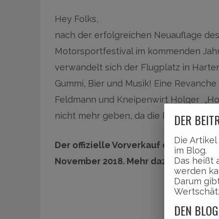
Hey Folks,
nach der erfolgreichen Neuauflage de
Motorsportfestival im kommenden Jahr 
verwandelt sich der Flugplatz in Harte
Gummi, Bier und Musik! Eine Revanche
Feldmann und Kneipenwirt Holger „Holg
nicht mehr geben, da die Revanche ja g
DER BEITR
Die Artike
Der offizielle Vorverkauf der heißbeg
im Blog.
Das heißt 
November 2018. Mehr dazu erfahrt ihr 
werden ka
Darum gibt
Wertschät
DEN BLOG