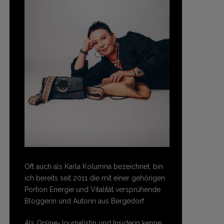
Oft auch als Karla Kolumna bezeichnet, bin
ich bereits seit 2011 die mit einer gehörigen
Portion Energie und Vitalität versprühende
Bloggerin und Autorin aus Bergedorf.
Als Online-Journalistin und Insiderin kenne