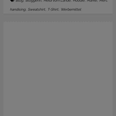
Blog
Bloggerin
Heidi vom Lande
Hoodie
Marke
Merc
,
,
,
handising
Sweatshirt
T-Shirt
Werbemittel