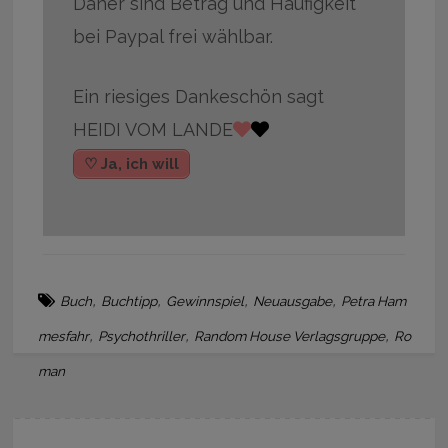
Daher sind Betrag und Häufigkeit
bei Paypal frei wählbar.
Ein riesiges Dankeschön sagt
HEIDI VOM LANDE
♡ Ja, ich will
,
,
,
,
Buch
Buchtipp
Gewinnspiel
Neuausgabe
Petra Ham
,
,
,
mesfahr
Psychothriller
Random House Verlagsgruppe
Ro
man