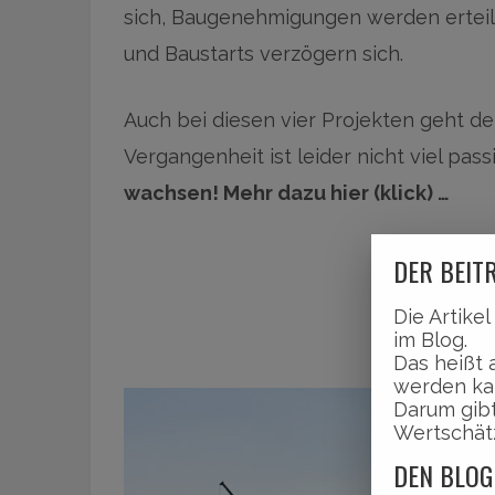
sich, Baugenehmigungen werden erteil
und Baustarts verzögern sich.
Auch bei diesen vier Projekten geht de
Vergangenheit ist leider nicht viel pass
wachsen! Mehr dazu hier (klick) …
DER BEITR
Die Artike
im Blog.
Das heißt 
werden ka
Darum gibt
Wertschät
DEN BLOG