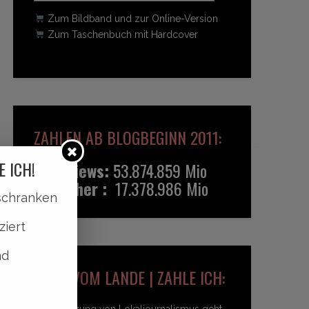
Zum Bildband und zur Online-Version
Zum Taschenbuch mit Hardcover
ZAHLEN AB BLOGBEGINN 2011:
E ICH!
Pageviews:
53.874.859 Mio
Besucher :
17.378.986 Mio
lschranken
ziert
nd
HEIDI VOM LANDE | ZAHLE ICH:
Unterstützung von Lokaljournalismus geht