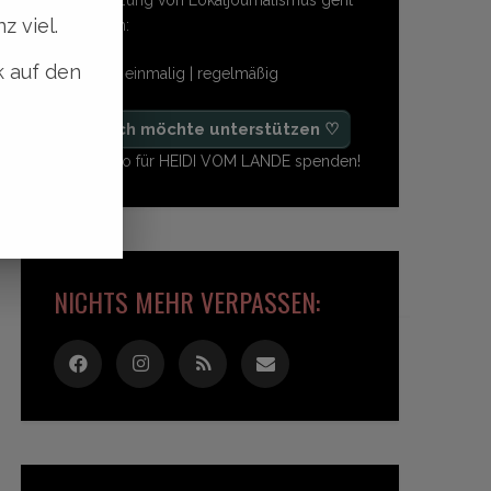
z viel.
so einfach:
k auf den
freiwillig | einmalig | regelmäßig
♡ Ja, ich möchte unterstützen ♡
Ab 1,- Euro für HEIDI VOM LANDE spenden!
NICHTS MEHR VERPASSEN: