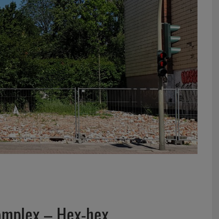
omplex – Hex-hex.