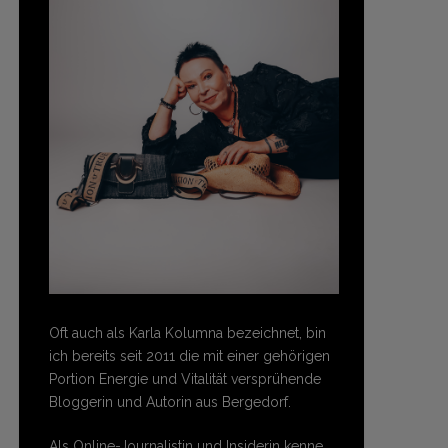
Oft auch als Karla Kolumna bezeichnet, bin
ich bereits seit 2011 die mit einer gehörigen
Portion Energie und Vitalität versprühende
Bloggerin und Autorin aus Bergedorf.
Als Online-Journalistin und Insiderin kenne