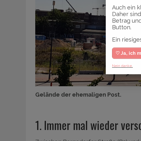
Auch ein k
Daher sind
Betrag und
Button.
Ein riesi
♡ Ja, ich 
Nein danke.
Gelände der ehemaligen Post.
1. Immer mal wieder vers