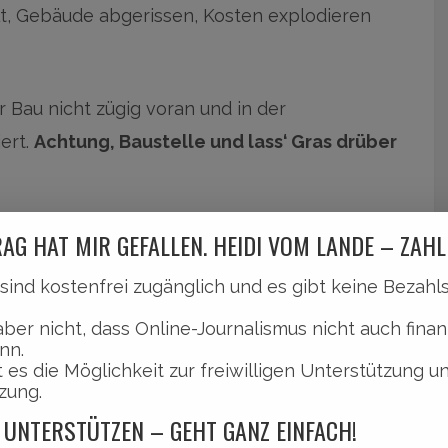
t, Gebäude abgerissen, Kosten explodieren
r Bau nicht zügig voran und in der
iert.
Achtung, Baustelle und lass‘ Gras drüber
AG HAT MIR GEFALLEN. HEIDI VOM LANDE – ZAHL
l sind kostenfrei zugänglich und es gibt keine Bezah
aber nicht, dass Online-Journalismus nicht auch finan
nn.
 es die Möglichkeit zur freiwilligen Unterstützung u
zung.
 UNTERSTÜTZEN – GEHT GANZ EINFACH!