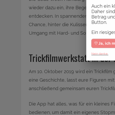
Auch ein k
wieder dazu ein, ihre Begeisterung fü
Daher sind
entdecken. In spannenden Workshops 
Betrag und
Button.
Chance, hinter die Kulissen der digital
Ein riesi
Umgang mit Hard- und Software zu er
♡ Ja, ich 
Trickfilmwerkstatt in der
Nein danke.
Am 10. Oktober 2019 wird ein Trickfilm
eine Geschichte, lasst eure Figuren mit
anschließend gemeinsam euren Trickfil
Die App hat alles, was für ein kleines F
bedienen, um damit ein eigenes Stopmo