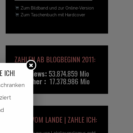
Zum Bildband und zur Online-Version
Zum Taschenbuch mit Hardcover
ZAHLEN AB BLOGBEGINN 2011:
E ICH!
Pageviews:
53.874.859 Mio
Besucher :
17.378.986 Mio
lschranken
ziert
nd
HEIDI VOM LANDE | ZAHLE ICH:
Unterstützung von Lokaljournalismus geht