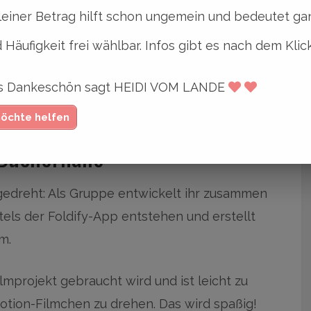
leiner Betrag hilft schon ungemein und bedeutet gan
r das Tüfteln, Hacken und Programmieren zu
und Mitmach-Veranstaltungen haben sie die
 Häufigkeit frei wählbar. Infos gibt es nach dem Klic
en Welt zu schauen und sich im kreativen
ges Dankeschön sagt HEIDI VOM LANDE
proben.
möchte helfen
 Bücherhalle
 gedreht: Als Gruppe entwickelt ihr zusammen
tels der Foldify-App entstehen und erstellt
m.
ilmprojekt gebraucht wird und ist leicht zu
tion-Filmchen zu drehen. Das wird spaßig!