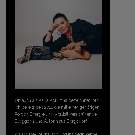
Oft auch als Karla Kolumna bezeichnet, bin
ich bereits seit 2011 die mit einer gehörigen
Portion Energie und Vitalität versprühende
Bloggerin und Autorin aus Bergedorf.
Als Online-Journalistin und Insiderin kenne