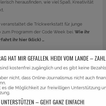
lerisch herausfinden, wie viel Spaß, Kreativität
t.
eranstaltet die Trickwerkstatt für junge
so zum Programm der Code Week bei.
Wie ihr
ahrt ihr hier (klick) …
AG HAT MIR GEFALLEN. HEIDI VOM LANDE – ZAHL
l sind kostenfrei zugänglich und es gibt keine Bezah
aber nicht, dass Online-Journalismus nicht auch finan
nn.
 es die Möglichkeit zur freiwilligen Unterstützung u
 is’n das?
zung.
 UNTERSTÜTZEN – GEHT GANZ EINFACH!
s 20. Oktober 2019 Kinder und Jugendliche