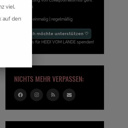
z viel.
so einfach:
k auf den
freiwillig | einmalig | regelmäßig
♡ Ja, ich möchte unterstützen ♡
Ab 1,- Euro für HEIDI VOM LANDE spenden!
NICHTS MEHR VERPASSEN: