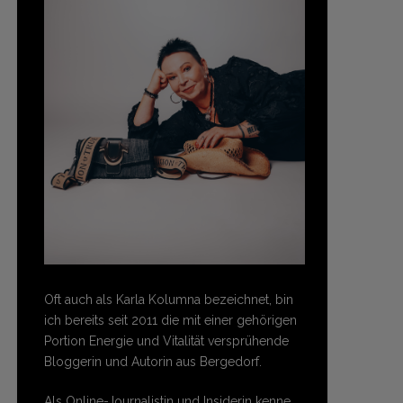
Oft auch als Karla Kolumna bezeichnet, bin
ich bereits seit 2011 die mit einer gehörigen
Portion Energie und Vitalität versprühende
Bloggerin und Autorin aus Bergedorf.
Als Online-Journalistin und Insiderin kenne