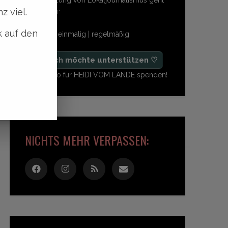
z viel.
so einfach:
k auf den
freiwillig | einmalig | regelmäßig
♡ Ja, ich möchte unterstützen ♡
Ab 1,- Euro für HEIDI VOM LANDE spenden!
NICHTS MEHR VERPASSEN: