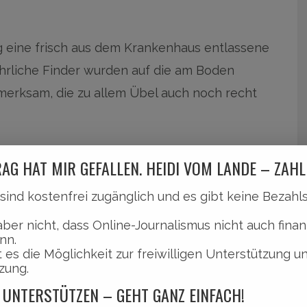
ag eine frisch aus dem Krankenhaus entlassene
ehrliche Finder wurden auf die am Boden
erksam, die zu allem Übel auch noch recht
rau aus dem Fahrradkorb gefallen. Die zwei
AG HAT MIR GEFALLEN. HEIDI VOM LANDE – ZAHL
r die Daten der Rentnerin vorlagen.
Alles
l sind kostenfrei zugänglich und es gibt keine Bezah
aber nicht, dass Online-Journalismus nicht auch finan
nn.
 es die Möglichkeit zur freiwilligen Unterstützung u
zung.
 UNTERSTÜTZEN – GEHT GANZ EINFACH!