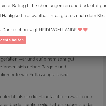
leiner Betrag hilft schon ungemein und bedeutet gan
 Häufigkeit frei wählbar. Infos gibt es nach dem Klic
rige Rentnerin in der letzten Woche im
er Herz-OP war diese noch ziemlich
ges Dankeschön sagt HEIDI VOM LANDE
liale Bargeld abhob, um unbedingt nach dem
möchte helfen
nungen zu bezahlen.
 gefallen war und auf einem sehr gut
efanden sich neben Bargeld und
okumente wie Entlassungs- sowie
chlecht, als sie die Handtasche zu zweit nach
es beide ziemlich eilig hatten, gaben sie das