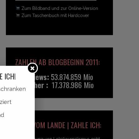
Zum Bildband und zur Online-Version
Zum Taschenbuch mit Hardcover
ZAHLEN AB BLOGBEGINN 2011:
E ICH!
Pageviews:
53.874.859 Mio
Besucher :
17.378.986 Mio
lschranken
ziert
nd
HEIDI VOM LANDE | ZAHLE ICH:
Unterstützung von Lokaljournalismus geht