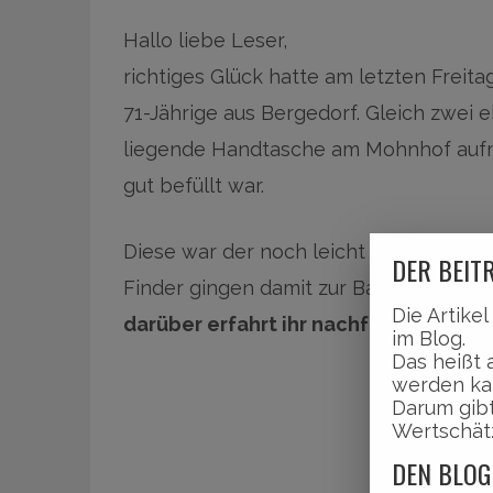
Hallo liebe Leser,
richtiges Glück hatte am letzten Freit
71-Jährige aus Bergedorf. Gleich zwei 
liegende Handtasche am Mohnhof aufm
gut befüllt war.
Diese war der noch leicht verwirrten F
DER BEITR
Finder gingen damit zur Bankfiliale, de
Die Artike
darüber erfahrt ihr nachfolgend …
im Blog.
Das heißt 
werden ka
Darum gibt
Wertschät
DEN BLOG