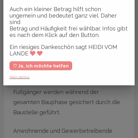
Auch ein kleiner Betrag hilft schon
ungemein und bedeutet ganz viel. Daher
Einschränkungen durch Aufwertung der
sind
Serrahnstraße.
Betrag und Häufigkeit frei wählbar. Infos gibt
es nach dem Klick auf den Button.
Fußgänger, Radfahrer und Anwohner
Ein riesiges Dankeschön sagt HEIDI VOM
müssen sich ab dem 23.08.2021 in der
LANDE
Serrahnstraße zwischen CCB und Alte
♡ Ja, ich möchte helfen
Holstenstraße auf
Nein danke.
Verkehrseinschränkungen einstellen.
Fußgänger werden während der
gesamten Bauphase gesichert durch die
Baustelle geführt.
Anwohnende und Gewerbetreibende