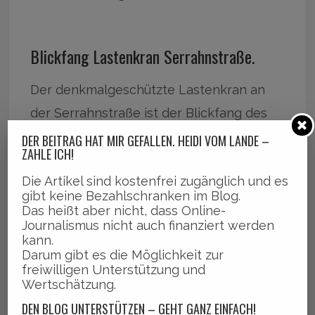
Blickfang Lastenkran Serrahnstraße.
Der denkmalgeschützte Lastenkran an
der Serrahnstraße ist der Blickfang des
gesamten Hafenbeckens und eines der
DER BEITRAG HAT MIR GEFALLEN. HEIDI VOM LANDE –
ZAHLE ICH!
wichtigsten Symbole für Bergedorfs
Die Artikel sind kostenfrei zugänglich und es
Geschichte als Handelsumschlagplatz.
gibt keine Bezahlschranken im Blog.
Das heißt aber nicht, dass Online-
Im Zuge der geplanten Neugestaltung
Journalismus nicht auch finanziert werden
kann.
der Serrahnstraße soll auch der Kran als
Darum gibt es die Möglichkeit zur
freiwilligen Unterstützung und
besonderes Element wiederhergestellt
Wertschätzung.
und in Betrieb genommen werden.
DEN BLOG UNTERSTÜTZEN – GEHT GANZ EINFACH!