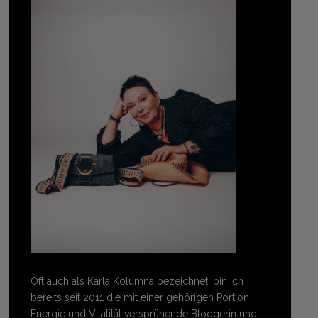
Oft auch als Karla Kolumna bezeichnet, bin ich
bereits seit 2011 die mit einer gehörigen Portion
Energie und Vitalität versprühende Bloggerin und