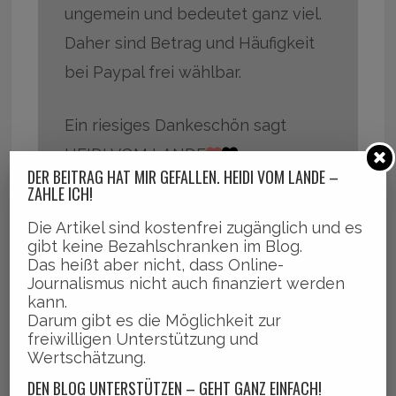
ungemein und bedeutet ganz viel.
Daher sind Betrag und Häufigkeit
bei Paypal frei wählbar.
Ein riesiges Dankeschön sagt
HEIDI VOM LANDE
DER BEITRAG HAT MIR GEFALLEN. HEIDI VOM LANDE –
♡ Ja, ich will
ZAHLE ICH!
Die Artikel sind kostenfrei zugänglich und es
gibt keine Bezahlschranken im Blog.
Das heißt aber nicht, dass Online-
Journalismus nicht auch finanziert werden
kann.
,
,
,
Bezirk Bergedorf
Billwerder
Boberger Niederung
Ham
Darum gibt es die Möglichkeit zur
,
,
,
freiwilligen Unterstützung und
burg
Lohbrügger
Naturschutzgebiet
Sanierung der Wege
Wertschätzung.
DEN BLOG UNTERSTÜTZEN – GEHT GANZ EINFACH!