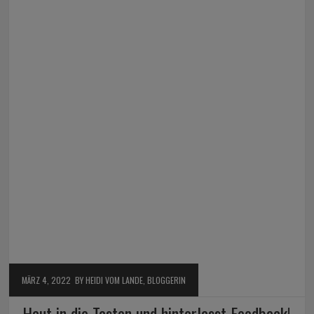
MÄRZ 4, 2022
BY HEIDI VOM LANDE, BLOGGERIN
Haut in die Tasten und hinterlasst Feedback!