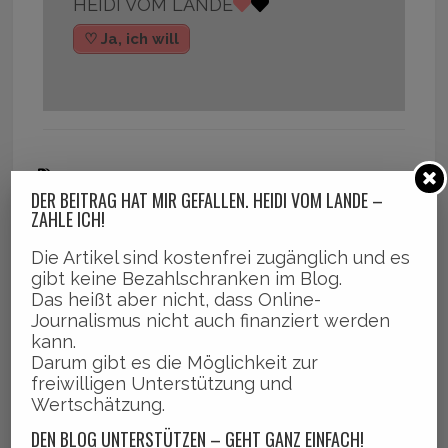
HEIDI VOM LANDE
♡ Ja, ich will
,
,
,
,
Bergedorf
Corona-Leugner
Demo
Hamburg
Impfgeg
DER BEITRAG HAT MIR GEFALLEN. HEIDI VOM LANDE –
,
,
,
ner
Querdenker
Rechtsextreme
Spuckattacke
ZAHLE ICH!
Die Artikel sind kostenfrei zugänglich und es
gibt keine Bezahlschranken im Blog.
Das heißt aber nicht, dass Online-
Journalismus nicht auch finanziert werden
kann.
Darum gibt es die Möglichkeit zur
freiwilligen Unterstützung und
Wertschätzung.
DEN BLOG UNTERSTÜTZEN – GEHT GANZ EINFACH!