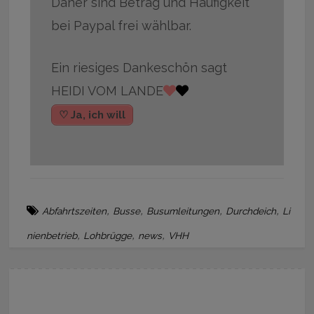
Daher sind Betrag und Häufigkeit
bei Paypal frei wählbar.
Ein riesiges Dankeschön sagt
HEIDI VOM LANDE
♡ Ja, ich will
,
,
,
,
Abfahrtszeiten
Busse
Busumleitungen
Durchdeich
Li
,
,
,
nienbetrieb
Lohbrügge
news
VHH