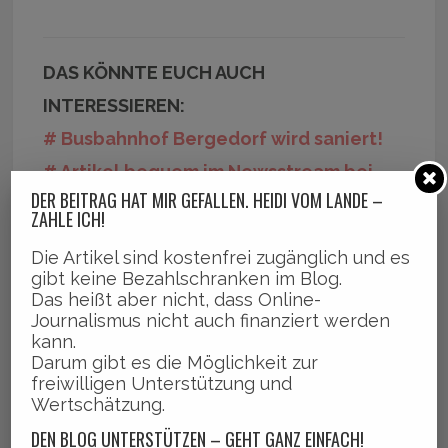
DAS KÖNNTE EUCH AUCH
INTERESSIEREN:
# Busbahnhof Bergedorf wird saniert!
# Artikel bequem im Newsstream bei
DER BEITRAG HAT MIR GEFALLEN. HEIDI VOM LANDE –
Facebook finden!
ZAHLE ICH!
Die Artikel sind kostenfrei zugänglich und es
gibt keine Bezahlschranken im Blog.
Das heißt aber nicht, dass Online-
Share this on WhatsApp
Journalismus nicht auch finanziert werden
kann.
Darum gibt es die Möglichkeit zur
freiwilligen Unterstützung und
DER BEITRAG HAT MIR GEFALLEN! HEIDI VOM
Wertschätzung.
LANDE® – ZAHLE ICH
DEN BLOG UNTERSTÜTZEN – GEHT GANZ EINFACH!