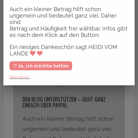
Der Artikel ist kostenfrei
Auch ein kleiner Betrag hilft schon
zugänglich – es gibt keine Paywall
ungemein und bedeutet ganz viel. Daher
sind
hier im Blog.
Betrag und Häufigkeit frei wählbar. Infos gibt
Das heißt aber nicht, dass Online-
es nach dem Klick auf den Button.
Journalismus nicht finanziert
Ein riesiges Dankeschön sagt HEIDI VOM
werden kann.
LANDE
Daher gibt es die Möglichkeit zur
♡ Ja, ich möchte helfen
freiwilligen Unterstützung und
Nein danke.
Wertschätzung.
DEN BLOG UNTERSTÜTZEN – GEHT GANZ
EINFACH ÜBER PAYPAL
Auch ein kleiner Betrag hilft schon
ungemein und bedeutet ganz viel.