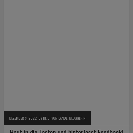
DEZEMBER 9, 2022
BY HEIDI VOM LANDE, BLOGGERIN
Haut in die Tasten und hinterlasst Feedback!