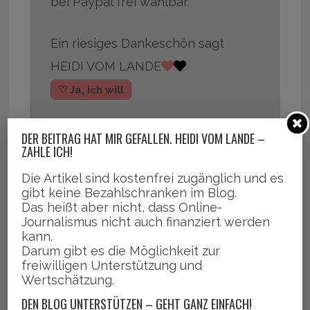
bei Paypal frei wählbar.
Ein riesiges Dankeschön sagt
HEIDI VOM LANDE
♡ Ja, ich will
DER BEITRAG HAT MIR GEFALLEN. HEIDI VOM LANDE –
ZAHLE ICH!
Die Artikel sind kostenfrei zugänglich und es
,
,
,
Bergedorf
Brookkehre
Fahrzeugdiebstahl
Frascatiplat
gibt keine Bezahlschranken im Blog.
Das heißt aber nicht, dass Online-
,
,
,
z
Nachrichten
Polizei
polnischer Autotransporter
Journalismus nicht auch finanziert werden
kann.
Darum gibt es die Möglichkeit zur
freiwilligen Unterstützung und
Wertschätzung.
DEN BLOG UNTERSTÜTZEN – GEHT GANZ EINFACH!