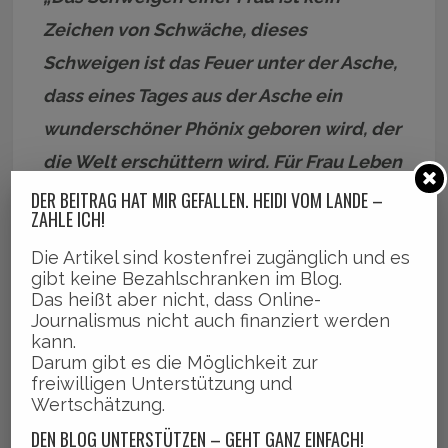
Zeichen von Schwäche, dieses
Schweigen ist das Feuer unter der Asche,
dass eines Tages aus der Asche ein
wunderschöner Phönix geboren wird, der
die Welt erschüttern wird. Für Frau Leben
Freiheit!“
DER BEITRAG HAT MIR GEFALLEN. HEIDI VOM LANDE –
ZAHLE ICH!
Die Artikel sind kostenfrei zugänglich und es
gibt keine Bezahlschranken im Blog.
Das heißt aber nicht, dass Online-
Aktivistin Juliane Bandelow.
Journalismus nicht auch finanziert werden
kann.
Juliane Bandelow, Medizinstudentin,
Darum gibt es die Möglichkeit zur
freiwilligen Unterstützung und
Aktivistin und Menschenrechtlerin in der
Wertschätzung.
Europäischen Organisation für
DEN BLOG UNTERSTÜTZEN – GEHT GANZ EINFACH!