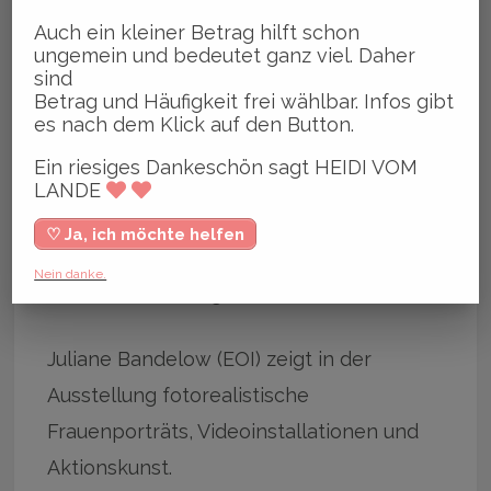
Integration, hilft Menschen in Afghanistan
Auch ein kleiner Betrag hilft schon
im Kampf gegen das Terror-Regime der
ungemein und bedeutet ganz viel. Daher
sind
Taliban.
Betrag und Häufigkeit frei wählbar. Infos gibt
es nach dem Klick auf den Button.
Sie organisiert in Deutschland
Ein riesiges Dankeschön sagt HEIDI VOM
Ausstellungen mit den Werken
LANDE
afghanischer Künstler:innen und hilft
♡ Ja, ich möchte helfen
Frauen bei der Flucht aus Afghanistan
Nein danke.
(Penresistance.org).
Juliane Bandelow (EOI) zeigt in der
Ausstellung fotorealistische
Frauenporträts, Videoinstallationen und
Aktionskunst.