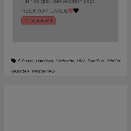
Ein riesiges Dankeschön sagt
HEIDI VOM LANDE
♡ Ja, ich will
,
,
,
,
,
E-Busse
Hamburg
Hochbahn
HVV
PaintBus
Schüler
,
gestalten
Wettbewerb