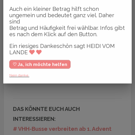
Seitdem der erste PaintBus in den
Auch ein kleiner Betrag hilft schon
ungemein und bedeutet ganz viel. Daher
1990ern bemalt wurde, um ein Zeichen
sind
gegen die Zerstörungen an Bussen und
Betrag und Häufigkeit frei wählbar. Infos gibt
es nach dem Klick auf den Button.
Haltestellen zu setzen, wird alle zwei
Jahre ein neuer PaintBus-Wettbewerb
Ein riesiges Dankeschön sagt HEIDI VOM
LANDE
ausgeschrieben.
♡ Ja, ich möchte helfen
EURE HEIDI VOM LANDE
Nein danke.
DAS KÖNNTE EUCH AUCH
INTERESSIEREN:
# VHH-Busse verbreiten ab 1. Advent