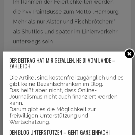
Im Rahmen der Feierlichkeiten werden
die hvv PaintBusse zum Motto „Hamburg:
Mehr als nur Alster und Fischbrötchen!“
als Shuttles und später im Linienverkehr
unterwegs sein.
DER BEITRAG HAT MIR GEFALLEN. HEIDI VOM LANDE –
ZAHLE ICH!
Über hvv PaintBus.
Die Artikel sind kostenfrei zugänglich und es
„Gestalten statt zerstören“ – das war das
gibt keine Bezahlschranken im Blog.
Das heißt aber nicht, dass Online-
ursprüngliche Motto eines Wettbewerbs,
Journalismus nicht auch finanziert werden
bei dem Schülerinnen und Schüler die
kann.
Darum gibt es die Möglichkeit zur
Außenfläche eines Linienbusses im hvv
freiwilligen Unterstützung und
Wertschätzung.
gestalten konnten.
DEN BLOG UNTERSTÜTZEN – GEHT GANZ EINFACH!