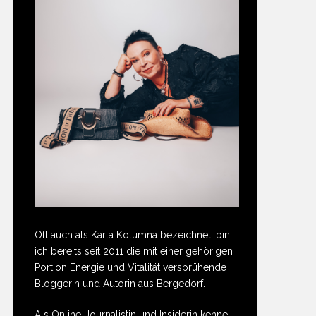
Oft auch als Karla Kolumna bezeichnet, bin
ich bereits seit 2011 die mit einer gehörigen
Portion Energie und Vitalität versprühende
Bloggerin und Autorin aus Bergedorf.
Als Online-Journalistin und Insiderin kenne