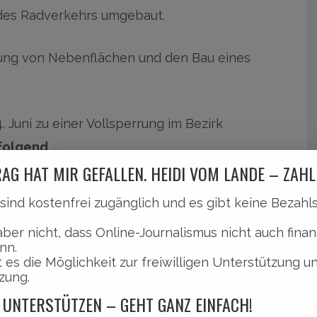
des Radverkehrs umgebaut.
ung von Nebenflächen und den Bau eines
Juni zu einer Vollsperrung im Bezirk
hfolgend …
AG HAT MIR GEFALLEN. HEIDI VOM LANDE – ZAHL
l sind kostenfrei zugänglich und es gibt keine Bezah
aber nicht, dass Online-Journalismus nicht auch finan
nn.
 es die Möglichkeit zur freiwilligen Unterstützung u
Ring geht in letzte Bauphase.
zung.
 UNTERSTÜTZEN – GEHT GANZ EINFACH!