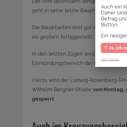
Der vom Bezirksamt Bergedorf veranl
Auch ein k
geht in seine letzte Bauphase.
Daher sind
Betrag und
Button.
Die Bauarbeiten sind gut vorangeschri
Ein riesi
als geplant fertiggestellt.
♡ Ja, ich 
In den letzten Zügen wird nun die Dec
Nein danke.
Einmündungsbereich der Wilhelm-Bergn
Hierzu wird der Ludwig-Rosenberg-Ri
Wilhelm-Bergner-Straße
von Montag, d
gesperrt
.
Auch im Kreuzungsbereic