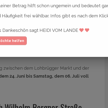
asste Umbau des Ludwig-Rosenberg-Rings
leiner Betrag hilft schon ungemein und bedeutet gan
 Häufigkeit frei wählbar. Infos gibt es nach dem Klic
tten und die Nebenflächen werden schneller
ges Dankeschön sagt HEIDI VOM LANDE
möchte helfen
kschicht der Straße sowie der
er-Straße erneuert.
ng zwischen dem Lohbrügger Markt und der
em 24. Juni bis Samstag, dem 06. Juli voll
h Wilhelm-Bergner-Straße