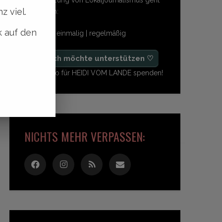
z viel.
so einfach:
k auf den
freiwillig | einmalig | regelmäßig
♡ Ja, ich möchte unterstützen ♡
Ab 1,- Euro für HEIDI VOM LANDE spenden!
NICHTS MEHR VERPASSEN: