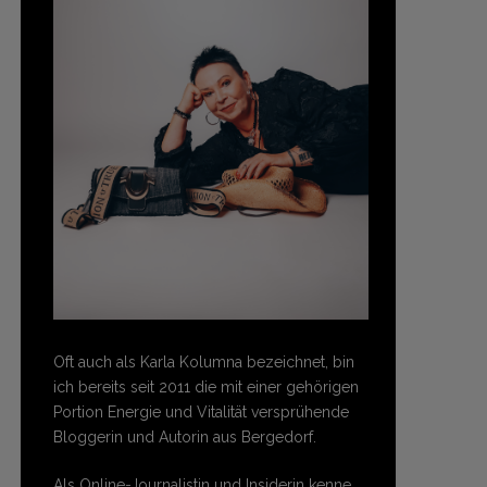
Oft auch als Karla Kolumna bezeichnet, bin
ich bereits seit 2011 die mit einer gehörigen
Portion Energie und Vitalität versprühende
Bloggerin und Autorin aus Bergedorf.
Als Online-Journalistin und Insiderin kenne