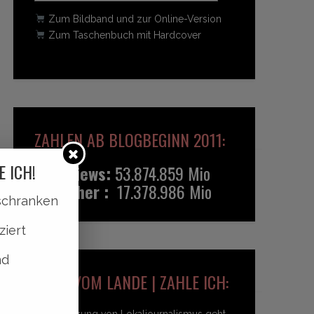
Zum Bildband und zur Online-Version
Zum Taschenbuch mit Hardcover
ZAHLEN AB BLOGBEGINN 2011:
E ICH!
Pageviews:
53.874.859 Mio
Besucher :
17.378.986 Mio
lschranken
ziert
nd
HEIDI VOM LANDE | ZAHLE ICH:
Unterstützung von Lokaljournalismus geht