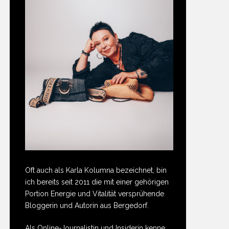
Oft auch als Karla Kolumna bezeichnet, bin
ich bereits seit 2011 die mit einer gehörigen
Portion Energie und Vitalität versprühende
Bloggerin und Autorin aus Bergedorf.
Als Online-Journalistin und Insiderin kenne