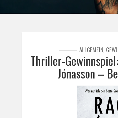
ALLGEMEIN
GEWI
,
Thriller-Gewinnspie
Jónasson – Bes