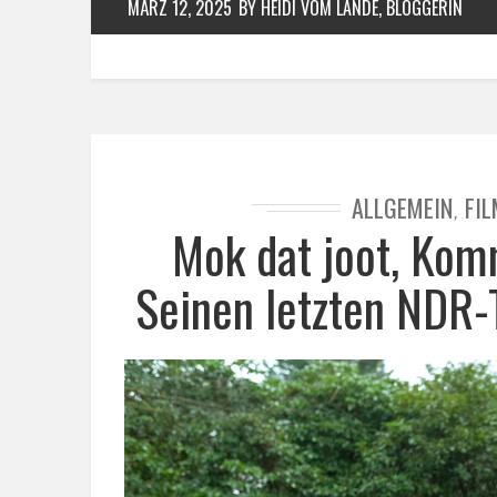
MÄRZ 12, 2025
BY HEIDI VOM LANDE, BLOGGERIN
ALLGEMEIN
FIL
,
Mok dat joot, Kom
Seinen letzten NDR-