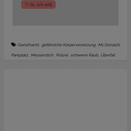
♡ Ja, ich will
,
,
Geesthacht
gefährliche Körperverletzung
Mc Donald’s
,
,
,
,
Parkplatz
Messerstich
Polizei
schwerer Raub
Überfall