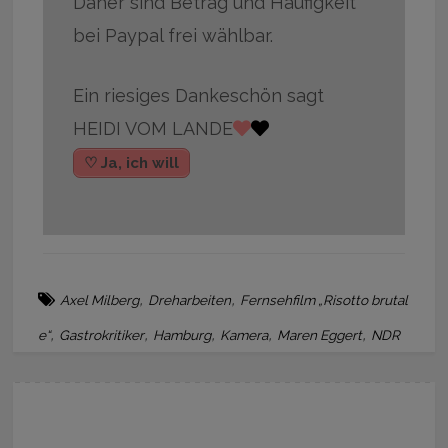
Daher sind Betrag und Häufigkeit
bei Paypal frei wählbar.
Ein riesiges Dankeschön sagt
HEIDI VOM LANDE
♡ Ja, ich will
,
,
Axel Milberg
Dreharbeiten
Fernsehfilm „Risotto brutal
,
,
,
,
,
e“
Gastrokritiker
Hamburg
Kamera
Maren Eggert
NDR