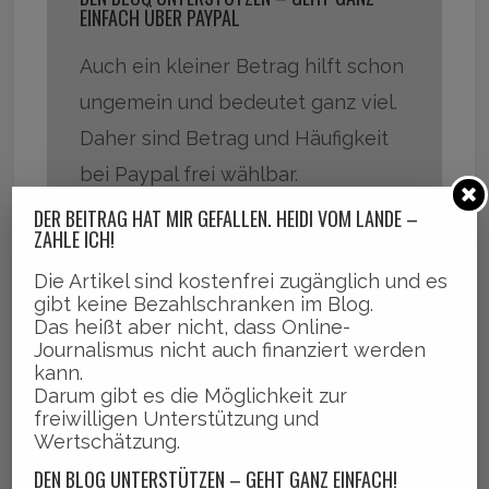
EINFACH ÜBER PAYPAL
Auch ein kleiner Betrag hilft schon
ungemein und bedeutet ganz viel.
Daher sind Betrag und Häufigkeit
bei Paypal frei wählbar.
DER BEITRAG HAT MIR GEFALLEN. HEIDI VOM LANDE –
ZAHLE ICH!
Ein riesiges Dankeschön sagt
HEIDI VOM LANDE
Die Artikel sind kostenfrei zugänglich und es
gibt keine Bezahlschranken im Blog.
♡ Ja, ich will
Das heißt aber nicht, dass Online-
Journalismus nicht auch finanziert werden
kann.
Darum gibt es die Möglichkeit zur
freiwilligen Unterstützung und
Wertschätzung.
,
,
,
2026
Bergedorfer Stadtfest
Musikfest der Nationen
Pa
DEN BLOG UNTERSTÜTZEN – GEHT GANZ EINFACH!